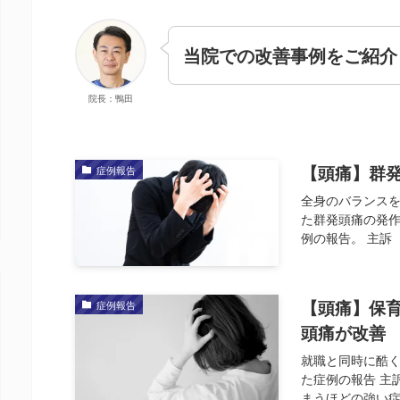
当院での改善事例をご紹介
院長：鴨田
【頭痛】群
症例報告
全身のバランスを
た群発頭痛の発
例の報告。 主訴（
【頭痛】保
症例報告
頭痛が改善
就職と同時に酷
た症例の報告 主
まうほどの強い症状