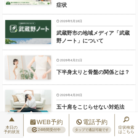
症状
2026年5月18日
武蔵野市の地域メディア「武蔵
野ノート」について
2026年4月21日
下半身太りと骨盤の関係とは？
2026年4月20日
五十肩をこじらせない対処法
WEB予約
電話予約
本日の
症状検索
24時間受付中
タップで通話可能です
予約状況
はこちら