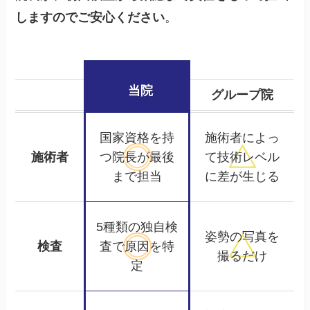
しますのでご安心ください
。
当院
グループ院
国家資格を持
施術者によっ
施術者
つ院長が
最後
て
技術レベル
まで担当
に差が生じる
5種類の独自検
姿勢の写真を
検査
査で
原因を特
撮るだけ
定