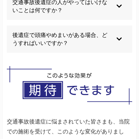
交通事故後遺症の人がやってはいけな
までは映りにくいことがあります。そのため、検
いことは何ですか？
査で異常が見つからなくても、痛みや不調を感じ
ることは十分にあります。
痛みがある状態で無理に動かしたり、自己流のマ
ッサージやストレッチを行うのは避けてくださ
後遺症で頭痛やめまいがある場合、ど
い。自己判断で対処すると、かえって症状が悪化
うすればいいですか？
する可能性があります。
頭痛やめまいは、首の骨格のゆがみや筋肉の緊張
が原因で起こることが多いです。首周りの血行を
良くし、ゆがみを整えることで改善が見込めま
す。自己判断でのマッサージは避け、専門家にご
相談ください。
交通事故後遺症に悩まされていた皆さまも、当院
での施術を受けて、このような変化がありまし