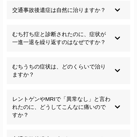
交通事故後遺症は自然に治りますか？
残念ながら、自然に改善することは難しいでしょ
う。時間の経過とともに身体のゆがみや筋肉の緊
むち打ち症と診断されたのに、症状が
張はさらに悪化し、痛みが慢性化してしまうケー
一進一退を繰り返すのはなぜですか？
スがほとんどです。早めの対処が重要です。
症状の根本原因である骨格のゆがみや自律神経の
乱れが改善されていないためです。その日の体調
むちうちの症状は、どのくらいで治り
や天候によって、症状が出たり引いたりすること
ますか？
があります。
症状や身体の状態によって個人差がありますが、
一般的には数ヶ月〜半年ほどで改善が見られるこ
レントゲンやMRIで「異常なし」と言わ
とが多いです。しかし、根本原因にアプローチし
れたのに、どうしてこんなに痛いので
ないと、痛みが長期化する可能性があります。
すか？
レントゲンやMRIは骨の異常を捉えることが得意
ですが、筋肉や神経の微細な損傷、骨格のゆがみ