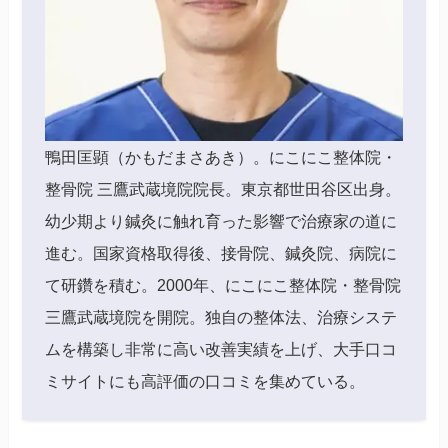
鴨田匡顕（かもだまさあき）。にこにこ整体院・
整骨院 三鷹武蔵境院院長。東京都世田谷区出身。
幼少期より鍼灸に触れ育った影響で治療家の道に
進む。国家資格取得後、接骨院、鍼灸院、病院に
て研鑽を積む。2000年、にこにこ整体院・整骨院
三鷹武蔵境院を開院。独自の整体法、治療システ
ムを構築し非常に高い改善実績を上げ、大手口コ
ミサイトにも高評価の口コミを集めている。