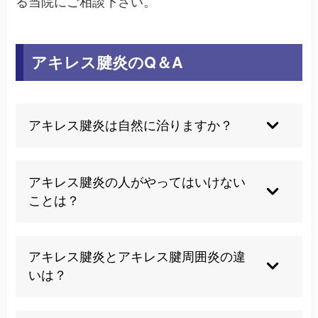
る当院にご相談下さい。
アキレス腱炎のQ＆A
アキレス腱炎は自然に治りますか？
アキレス腱炎は軽度であれば安静や適切なケアで
自然に回復することもありますが、慢性化を防ぐ
アキレス腱炎の人がやってはいけない
には早めの対応が肝心です。
ことは？
無理に運動を続けたり、痛みを我慢するのは避け
てください。違和感を感じた時点で十分な休息と
アキレス腱炎とアキレス腱周囲炎の違
ケアを心がけましょう。
いは？
アキレス腱炎は腱そのものの炎症、周囲炎は腱を