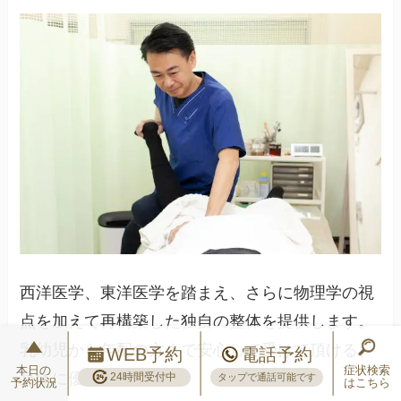
西洋医学、東洋医学を踏まえ、さらに物理学の視
点を加えて再構築した独自の整体を提供します。
乳幼児から年配の方まで安心して受けて頂ける、
WEB予約
電話予約
本日の
症状検索
身体に優しい施術です。
24時間受付中
タップで通話可能です
予約状況
はこちら