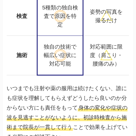
5種類の独自検
姿勢の写真を
検査
査で
原因を特
撮るだけ
定
独自の技術で
対応範囲に限
施術
幅広い
症状に
度
（肩こり・
対応可能
腰痛のみ）
いつまでも注射や薬の服用は続けたくない、誰に
も症状を理解してもらえずどうしたら良いのか分
からない方にも責任をもって
身体の変化や症状の
波を見逃すことがないように、初診時検査から施
術まで院長が一貫して行う
ことで効果を上げてい