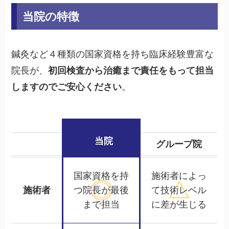
当院の特徴
鍼灸など４種類の国家資格を持ち臨床経験豊富な
院長が、
初回検査から治癒まで責任をもって担当
しますのでご安心ください
。
当院
グループ院
国家資格を持
施術者によっ
施術者
つ院長が
最後
て
技術レベル
まで担当
に差が生じる