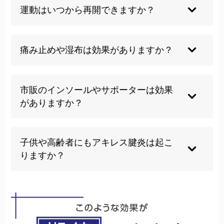
取り巻く組織の炎症です。いずれも治療方法はよ
運動はいつから再開できますか？
く似ています。
痛みや腫れがしっかりと治まってから、徐々に運
動量を増やしていくことが大切です。数日～数週
痛み止めや湿布は効果がありますか？
間は安静が基本です。
一時的に症状が和らぐことはありますが、根本的
な原因を解決しないと再発しやすく、長期的な効
市販のインソールやサポーターは効果
果は期待しにくいです。
がありますか？
痛みが強いときはインソールやサポーターは一時
的なサポートにはなりますが、根本的な治療や体
子供や高齢者にもアキレス腱炎は起こ
のバランス改善も大切です。
りますか？
子供から高齢者までどの年代にも発症することが
あります。特に成長期や加齢期は腱への負担が高
まりやすいので注意が必要です。