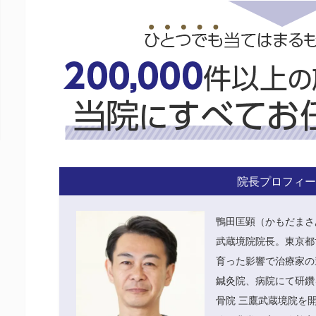
院長プロフィー
鴨田匡顕（かもだまさ
武蔵境院院長。東京都
育った影響で治療家の
鍼灸院、病院にて研鑽
骨院 三鷹武蔵境院を